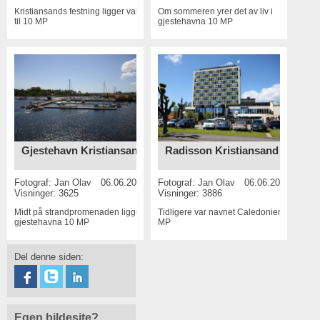
Kristiansands festning ligger vakkert
Om sommeren yrer det av liv i
til
10 MP
gjestehavna
10 MP
Gjestehavn Kristiansand
Radisson Kristiansand
Fotograf:
Jan Olav
06.06.2015
Fotograf:
Jan Olav
06.06.2015
Visninger: 3625
Visninger: 3886
Midt på strandpromenaden ligger
Tidligere var navnet Caledonien
10
gjestehavna
10 MP
MP
Del denne siden:
Egen bildesite?