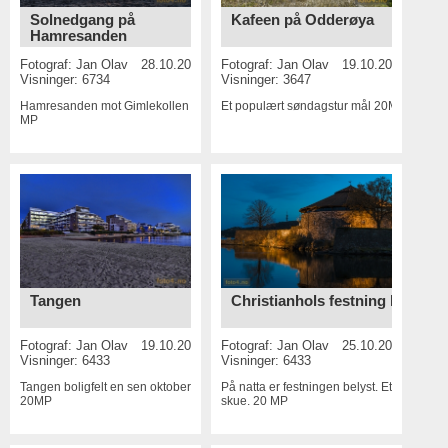
Solnedgang på
Kafeen på Odderøya
Hamresanden
Fotograf:
Jan Olav
28.10.2016
Fotograf:
Jan Olav
19.10.2016
Visninger: 6734
Visninger: 3647
Hamresanden mot Gimlekollen
18.5
Et populært søndagstur mål
20MP
MP
Tangen
Christianhols festning kveld
Fotograf:
Jan Olav
19.10.2016
Fotograf:
Jan Olav
25.10.2015
Visninger: 6433
Visninger: 6433
Tangen boligfelt en sen oktoberkveld
På natta er festningen belyst. Et flott
20MP
skue.
20 MP