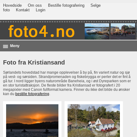
Hovedside
Om oss
Bestille fotografering
Selge
foto
Kontakt
Login
Meny
Foto fra Kristiansand
Sørlandets hovedstad har mange opplevelser å by på, fin variert natur og sjø
på vest- og sørsiden. Strandpromenaden og fiskebrygga er perler det er fint å
gå tur. I nord ligger byens naturområde Baneheia, og i øst Dyreparken som er
en stor turistattraksjon. De fleste bilder fra Kristiansad er fotografert i 20
megapixler med Canon fullformat kamera. Finner du ikke det bilde du ønsker
kan du
bestille fotografering
.