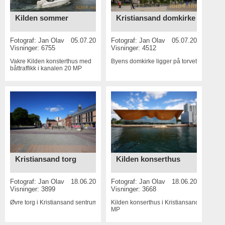
Kilden sommer
Kristiansand domkirke
Fotograf:
Jan Olav
05.07.2015
Fotograf:
Jan Olav
05.07.2015
Visninger: 6755
Visninger: 4512
Vakre Kilden konsterthus med
Byens domkirke ligger på torvet
20 MP
båttraffikk i kanalen
20 MP
Kristiansand torg
Kilden konserthus
Fotograf:
Jan Olav
18.06.2015
Fotograf:
Jan Olav
18.06.2015
Visninger: 3899
Visninger: 3668
Øvre torg i Kristiansand sentrum
7 MP
Kilden konserthus i Kristiansand
10
MP