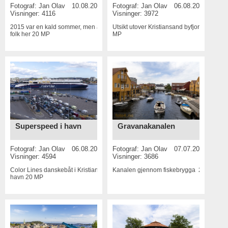
Fotograf:
Jan Olav
10.08.2015
Fotograf:
Jan Olav
06.08.2015
Visninger: 4116
Visninger: 3972
2015 var en kald sommer, men alltid
Utsikt utover Kristiansand byfjord
20
folk her
20 MP
MP
Superspeed i havn
Gravanakanalen
Fotograf:
Jan Olav
06.08.2015
Fotograf:
Jan Olav
07.07.2015
Visninger: 4594
Visninger: 3686
Color Lines danskebåt i Kristiansand
Kanalen gjennom fiskebrygga
20 MP
.
havn
20 MP