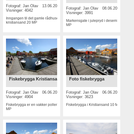
Fotograf:
Jan Olav
13.06.2015
Fotograf:
Jan Olav
08.06.2015
Visninger: 4042
Visninger: 3991
Inngangen til det gamle rådhuset i
Markensgate i julepryd i desember
10
kristiansand
20 MP
MP
Fiskebrygga Kristiansand
Foto fiskebrygga
Fotograf:
Jan Olav
06.06.2015
Fotograf:
Jan Olav
06.06.2015
Visninger: 4904
Visninger: 3623
Fiskebrygga er en vakker pollen
10
Fiskebrygga i Kristiansand
10 MP
MP