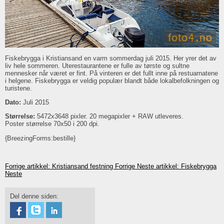
Fiskebrygga i Kristiansand en varm sommerdag juli 2015. Her yrer det av
liv hele sommeren. Uterestaurantene er fulle av tørste og sultne
mennesker når været er fint. På vinteren er det fullt inne på restuarnatene
i helgene. Fiskebrygga er veldig populær blandt både lokalbefolkningen og
turistene.
Dato:
Juli 2015
Størrelse:
5472x3648 pixler. 20 megapixler + RAW utleveres.
Poster størrelse 70x50 i 200 dpi.
{BreezingForms:bestille}
Forrige artikkel: Kristiansand festning
Forrige
Neste artikkel: Fiskebrygga
Neste
Del denne siden: