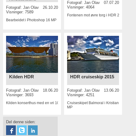
Fotograf:
Jan Olav
07.07.2015
Visninger: 4064
Fotograf:
Jan Olav
26.10.2015
Visninger: 7589
Fontenen mot øvre torg i HDR
20 MP
Bearbeidet i Photoshop
16 MP
Kilden HDR
HDR cruiseskip 2015
Fotograf:
Jan Olav
18.06.2015
Fotograf:
Jan Olav
13.06.2015
Visninger: 3693
Visninger: 4251
Kilden konserthus med en vri
10 MP
Cruiseskipet Balmoral i Kristiansand
8
MP
Del denne siden: