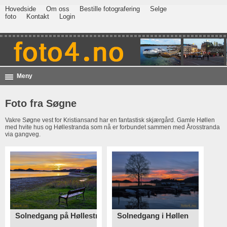
Hovedside
Om oss
Bestille fotografering
Selge
foto
Kontakt
Login
Meny
Foto fra Søgne
Vakre Søgne vest for Kristiansand har en fantastisk skjærgård. Gamle Høllen
med hvite hus og Høllestranda som nå er forbundet sammen med Årosstranda
via gangveg.
Solnedgang i Høllen
Solnedgang på Høllestranda