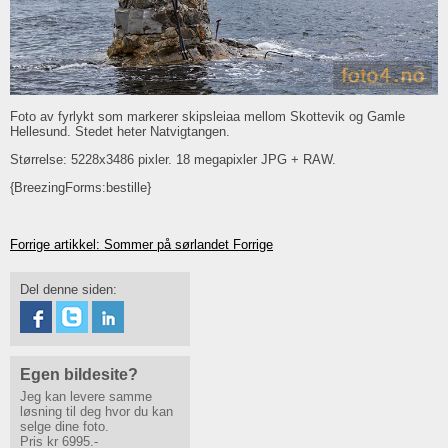
Foto av fyrlykt som markerer skipsleiaa mellom Skottevik og Gamle
Hellesund. Stedet heter Natvigtangen.
Størrelse: 5228x3486 pixler. 18 megapixler JPG + RAW.
{BreezingForms:bestille}
Forrige artikkel: Sommer på sørlandet
Forrige
Del denne siden:
Egen bildesite?
Jeg kan levere samme
løsning til deg hvor du kan
selge dine foto.
Pris kr 6995.-