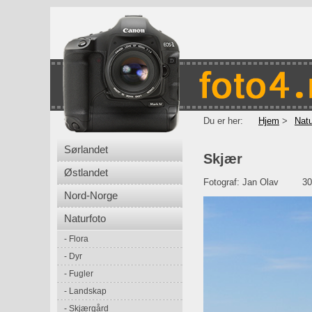
Du er her:
Hjem
Natu
Sørlandet
Skjær
Østlandet
Fotograf:
Jan Olav
30
Nord-Norge
Naturfoto
Flora
Dyr
Fugler
Landskap
Skjærgård