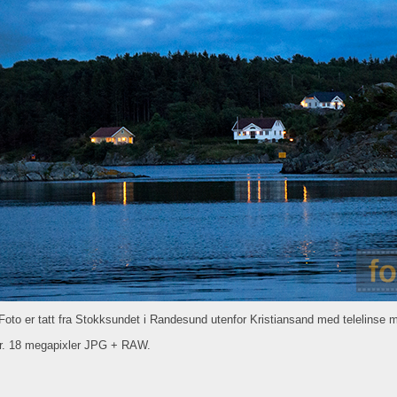
Foto er tatt fra Stokksundet i Randesund utenfor Kristiansand med telelinse mo
er. 18 megapixler JPG + RAW.