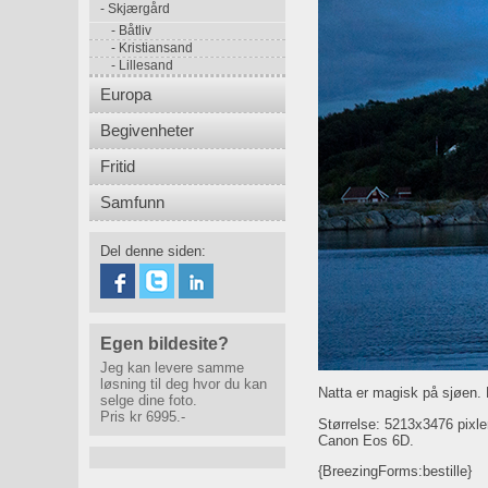
Skjærgård
Båtliv
Kristiansand
Lillesand
Europa
Begivenheter
Fritid
Samfunn
Del denne siden:
Egen bildesite?
Jeg kan levere samme
løsning til deg hvor du kan
Natta er magisk på sjøen. 
selge dine foto.
Pris kr 6995.-
Størrelse: 5213x3476 pixl
Canon Eos 6D.
{BreezingForms:bestille}