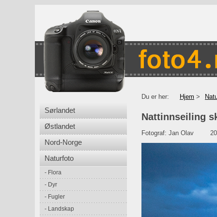
Du er her:
Hjem
Natu
Sørlandet
Nattinnseiling s
Østlandet
Fotograf:
Jan Olav
20
Nord-Norge
Naturfoto
Flora
Dyr
Fugler
Landskap