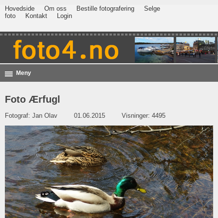
Hovedside
Om oss
Bestille fotografering
Selge
foto
Kontakt
Login
Meny
Foto Ærfugl
Fotograf:
Jan Olav
01.06.2015
Visninger: 4495