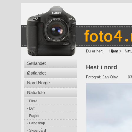
Du er her:
Hjem
Natu
Sørlandet
Hest i nord
Østlandet
Fotograf:
Jan Olav
03
Nord-Norge
Naturfoto
Flora
Dyr
Fugler
Landskap
Skjærgård