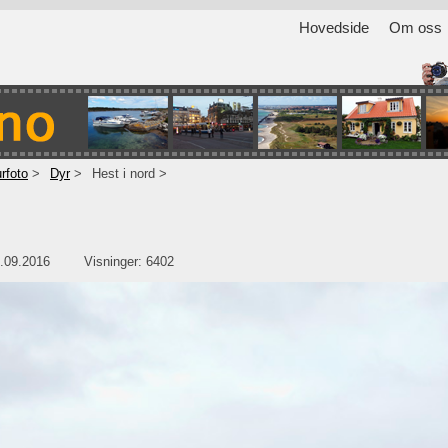
Hovedside
Om oss
rfoto
Dyr
Hest i nord
.09.2016
Visninger: 6402