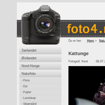
Du er her:
Hjem
Natu
Sørlandet
Kattunge
Østlandet
Fotograf:
Kent
06.07
Nord-Norge
Naturfoto
Flora
Dyr
Fugler
Landskap
Skjærgård