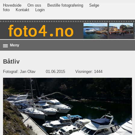
Hovedside
Om oss
Bestille fotografering
Selge
foto
Kontakt
Login
Meny
Båtliv
Fotograf:
Jan Olav
01.06.2015
Visninger: 1444