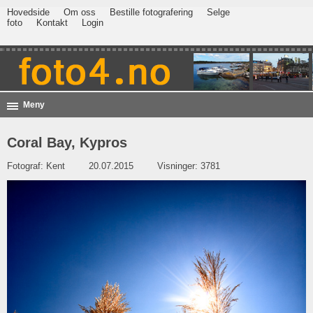
Hovedside
Om oss
Bestille fotografering
Selge
foto
Kontakt
Login
Meny
Coral Bay, Kypros
Fotograf:
Kent
20.07.2015
Visninger: 3781