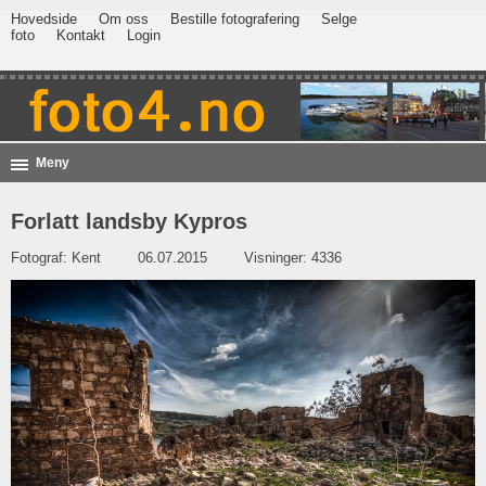
Hovedside
Om oss
Bestille fotografering
Selge
foto
Kontakt
Login
Meny
Forlatt landsby Kypros
Fotograf:
Kent
06.07.2015
Visninger: 4336