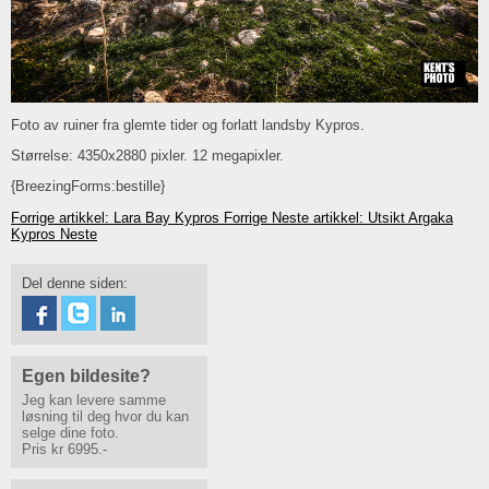
Foto av ruiner fra glemte tider og forlatt landsby Kypros.
Størrelse: 4350x2880 pixler. 12 megapixler.
{BreezingForms:bestille}
Forrige artikkel: Lara Bay Kypros
Forrige
Neste artikkel: Utsikt Argaka
Kypros
Neste
Del denne siden:
Egen bildesite?
Jeg kan levere samme
løsning til deg hvor du kan
selge dine foto.
Pris kr 6995.-